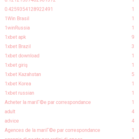
0.4259354128922491
1
1Win Brasil
1
1winRussia
1
1xbet apk
9
1xbet Brazil
3
1xbet download
1
1xbet giriş
1
1xbet Kazahstan
5
1xbet Korea
1
1xbet russian
1
Acheter la mariГ©e par correspondance
1
adult
4
advice
4
Agences de la mariГ©e par correspondance
1