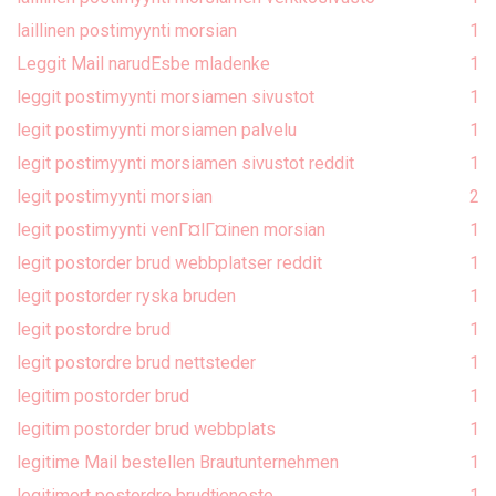
laillinen postimyynti morsian
1
Leggit Mail narudЕѕbe mladenke
1
leggit postimyynti morsiamen sivustot
1
legit postimyynti morsiamen palvelu
1
legit postimyynti morsiamen sivustot reddit
1
legit postimyynti morsian
2
legit postimyynti venГ¤lГ¤inen morsian
1
legit postorder brud webbplatser reddit
1
legit postorder ryska bruden
1
legit postordre brud
1
legit postordre brud nettsteder
1
legitim postorder brud
1
legitim postorder brud webbplats
1
legitime Mail bestellen Brautunternehmen
1
legitimert postordre brudtjeneste
1