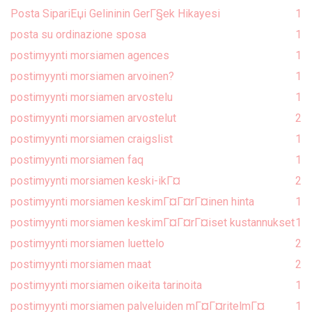
Posta SipariЕџi Gelininin GerГ§ek Hikayesi
1
posta su ordinazione sposa
1
postimyynti morsiamen agences
1
postimyynti morsiamen arvoinen?
1
postimyynti morsiamen arvostelu
1
postimyynti morsiamen arvostelut
2
postimyynti morsiamen craigslist
1
postimyynti morsiamen faq
1
postimyynti morsiamen keski-ikГ¤
2
postimyynti morsiamen keskimГ¤Г¤rГ¤inen hinta
1
postimyynti morsiamen keskimГ¤Г¤rГ¤iset kustannukset
1
postimyynti morsiamen luettelo
2
postimyynti morsiamen maat
2
postimyynti morsiamen oikeita tarinoita
1
postimyynti morsiamen palveluiden mГ¤Г¤ritelmГ¤
1