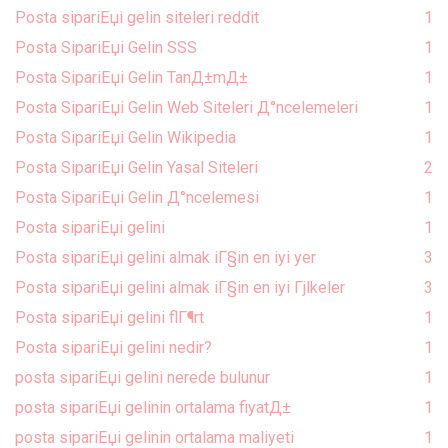
Posta sipariЕџi gelin siteleri reddit
1
Posta SipariЕџi Gelin SSS
1
Posta SipariЕџi Gelin TanД±mД±
1
Posta SipariЕџi Gelin Web Siteleri Д°ncelemeleri
1
Posta SipariЕџi Gelin Wikipedia
1
Posta SipariЕџi Gelin Yasal Siteleri
2
Posta SipariЕџi Gelin Д°ncelemesi
1
Posta sipariЕџi gelini
1
Posta sipariЕџi gelini almak iГ§in en iyi yer
3
Posta sipariЕџi gelini almak iГ§in en iyi Гјlkeler
3
Posta sipariЕџi gelini flГ¶rt
1
Posta sipariЕџi gelini nedir?
1
posta sipariЕџi gelini nerede bulunur
1
posta sipariЕџi gelinin ortalama fiyatД±
1
posta sipariЕџi gelinin ortalama maliyeti
1