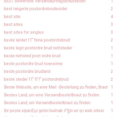
BEST bewertete Versandauftragsbrautseiten
1
best rangerte postordrebrudesider
2
best site
4
best sites
3
best sites for singles
3
beste landet ГҐ finne postordrebrud
2
beste legit postordre brud nettsteder
1
beste nettsted post ordre brud
1
beste postordre brud noensinne
1
beste postordre brudland
2
beste steder ГҐ fГҐ postordrebrud
2
Beste Website, um eine Mail -Bestellung zu finden, Braut
1
Bestes Land, um eine Versandbestellbraut zu finden
1
Bestes Land, um Versandbestellbraut zu finden
1
Bir posta sipariЕџi gelini bulmak iГ§in en iyi web sitesi
1