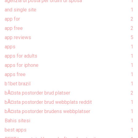
agenzia di posta per ordini di sposa
1
and single site
1
app for
2
app free
2
app reviews
5
apps
1
apps for adults
1
apps for iphone
1
apps free
1
b1bet brazil
1
bÃ¤sta postorder brud platser
2
bÃ¤sta postorder brud webbplats reddit
1
bÃ¤sta postorder brudens webbplatser
1
Bahis sitesi
1
best apps
1