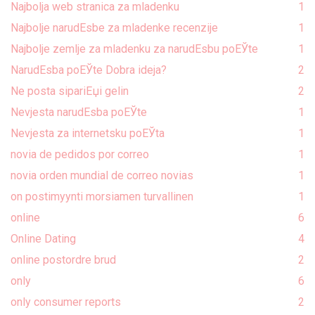
Najbolja web stranica za mladenku
1
Najbolje narudЕѕbe za mladenke recenzije
1
Najbolje zemlje za mladenku za narudЕѕbu poЕЎte
1
NarudЕѕba poЕЎte Dobra ideja?
2
Ne posta sipariЕџi gelin
2
Nevjesta narudЕѕba poЕЎte
1
Nevjesta za internetsku poЕЎta
1
novia de pedidos por correo
1
novia orden mundial de correo novias
1
on postimyynti morsiamen turvallinen
1
online
6
Online Dating
4
online postordre brud
2
only
6
only consumer reports
2