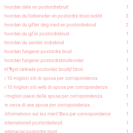
hvordan date en postordrebrud
1
hvordan du forbereder en postordre brud reddit
2
hvordan du gifter deg med en postordrebrud
2
hvordan du gjГёr postordrebrud
1
hvordan du sender ordrebrud
1
hvordan fungerer postordre brud
1
hvordan fungerer postordrebrudesider
1
hГ¶gst rankade postorder brudtjГ¤nst
1
i 10 migliori siti di sposa per corrispondenza
1
i 10 migliori siti web di sposa per corrispondenza
1
i migliori paesi della sposa per corrispondenza
1
in cerca di una sposa per corrispondenza
1
Informations sur les mariГ©es par correspondance
1
internationell postorderbrud
1
interracial postordre brud
1