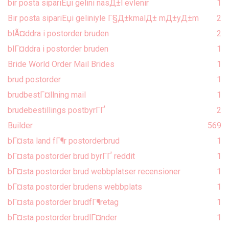
bir posta sipariЕџi gelini nasД±l evlenir
1
Bir posta sipariЕџi geliniyle Г§Д±kmalД± mД±yД±m
2
blÃ¤ddra i postorder bruden
2
blГ¤ddra i postorder bruden
1
Bride World Order Mail Brides
1
brud postorder
1
brudbestГ¤llning mail
1
brudebestillings postbyrГҐ
2
Builder
569
bГ¤sta land fГ¶r postorderbrud
1
bГ¤sta postorder brud byrГҐ reddit
1
bГ¤sta postorder brud webbplatser recensioner
1
bГ¤sta postorder brudens webbplats
1
bГ¤sta postorder brudfГ¶retag
1
bГ¤sta postorder brudlГ¤nder
1