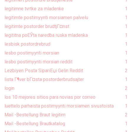
legitimne tvrtke za mladenke
1
legitimte postimyynti morsiamen palvelu
1
legitimte postorder brudtjГ¤nst
1
legititna poЕЎta naredba ruska mladenka
1
lesbisk postordrebrud
1
lesbo postimyynti morsian
1
lesbo postimyynti morsian reddit
1
Lezbiyen Posta SipariЕџi Gelin Reddit
2
lista Г¶ver bГ¤sta postorderbrudsajter
1
login
2
los 10 mejores sitios para novias por correo
1
luettelo parhaista postimyynti morsiamen sivustoista
1
Mail -Bestellung Braut legitim
2
Mail -Bestellung Brautkatalog
1