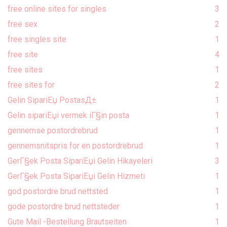
free online sites for singles
3
free sex
2
free singles site
1
free site
4
free sites
1
free sites for
2
Gelin SipariЕџ PostasД±
1
Gelin sipariЕџi vermek iГ§in posta
1
gennemse postordrebrud
1
gennemsnitspris for en postordrebrud
1
GerГ§ek Posta SipariЕџi Gelin Hikayeleri
3
GerГ§ek Posta SipariЕџi Gelin Hizmeti
1
god postordre brud nettsted
1
gode postordre brud nettsteder
1
Gute Mail -Bestellung Brautseiten
1