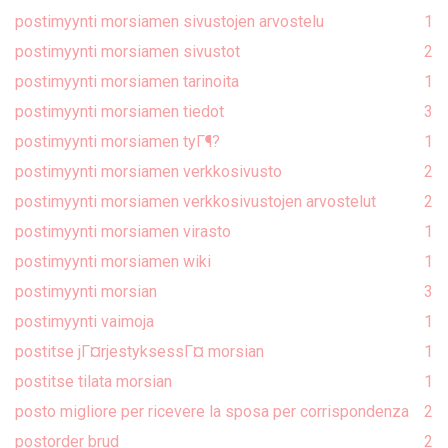
postimyynti morsiamen sivustojen arvostelu
1
postimyynti morsiamen sivustot
2
postimyynti morsiamen tarinoita
1
postimyynti morsiamen tiedot
3
postimyynti morsiamen tyГ¶?
1
postimyynti morsiamen verkkosivusto
2
postimyynti morsiamen verkkosivustojen arvostelut
2
postimyynti morsiamen virasto
1
postimyynti morsiamen wiki
1
postimyynti morsian
3
postimyynti vaimoja
1
postitse jГ¤rjestyksessГ¤ morsian
1
postitse tilata morsian
1
posto migliore per ricevere la sposa per corrispondenza
2
postorder brud
2