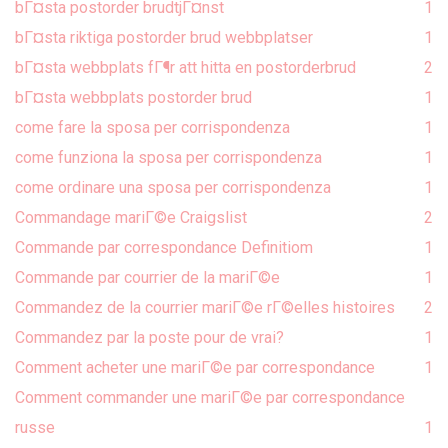
bГ¤sta postorder brudtjГ¤nst
1
bГ¤sta riktiga postorder brud webbplatser
1
bГ¤sta webbplats fГ¶r att hitta en postorderbrud
2
bГ¤sta webbplats postorder brud
1
come fare la sposa per corrispondenza
1
come funziona la sposa per corrispondenza
1
come ordinare una sposa per corrispondenza
1
Commandage mariГ©e Craigslist
2
Commande par correspondance Definitiom
1
Commande par courrier de la mariГ©e
1
Commandez de la courrier mariГ©e rГ©elles histoires
2
Commandez par la poste pour de vrai?
1
Comment acheter une mariГ©e par correspondance
1
Comment commander une mariГ©e par correspondance
russe
1