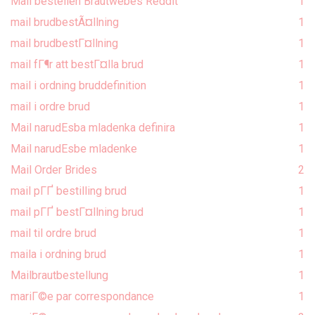
Mail bestellen Brautwebes Reddit
1
mail brudbestÃ¤llning
1
mail brudbestГ¤llning
1
mail fГ¶r att bestГ¤lla brud
1
mail i ordning bruddefinition
1
mail i ordre brud
1
Mail narudЕѕba mladenka definira
1
Mail narudЕѕbe mladenke
1
Mail Order Brides
2
mail pГҐ bestilling brud
1
mail pГҐ bestГ¤llning brud
1
mail til ordre brud
1
maila i ordning brud
1
Mailbrautbestellung
1
mariГ©e par correspondance
1