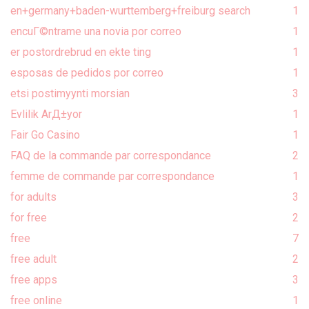
en+germany+baden-wurttemberg+freiburg search
1
encuГ©ntrame una novia por correo
1
er postordrebrud en ekte ting
1
esposas de pedidos por correo
1
etsi postimyynti morsian
3
Evlilik ArД±yor
1
Fair Go Casino
1
FAQ de la commande par correspondance
2
femme de commande par correspondance
1
for adults
3
for free
2
free
7
free adult
2
free apps
3
free online
1