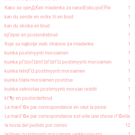
Kako se vjenДЌati mladenka za narudЕѕbu poЕЎte
1
kan du sende en ordre til en brud
1
kan du skicka en brud
1
kjГёper en postordrebrud
1
Koje su najbolje web stranice za mladenke
1
kuinka postimyynti morsiamen
1
kuinka pГ¤ivГ¤mГ¤Г¤rГ¤ postimyynti morsiamen
1
kuinka tehdГ¤ postimyynti morsiamen
1
kuinka tilata morsiamen postitse
1
kuinka valmistaa postimyynti morsian reddit
1
kГ¶p en postorderbrud
1
La mariГ©e par correspondance en vaut la peine
1
La mariГ©e par correspondance est-elle une chose rГ©elle
la novia del pedido por correo
1
2
laillinen postimyynti morsiamen verkkosivusto
1