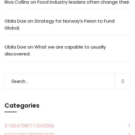
Riva Collins
on
Food industry leaders often change their.
Obila Doe
on
Strategy for Norway’s Peion to Fund
Global.
Obila Doe
on
What we are capable to usually
discovered.
Categories
0.10647080111043006
1
0.12121537402901372
1