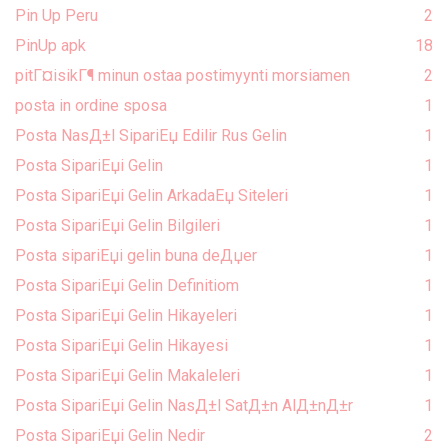
Pin Up Peru
2
PinUp apk
18
pitГ¤isikГ¶ minun ostaa postimyynti morsiamen
2
posta in ordine sposa
1
Posta NasД±l SipariЕџ Edilir Rus Gelin
1
Posta SipariЕџi Gelin
1
Posta SipariЕџi Gelin ArkadaЕџ Siteleri
1
Posta SipariЕџi Gelin Bilgileri
1
Posta sipariЕџi gelin buna deДџer
1
Posta SipariЕџi Gelin Definitiom
1
Posta SipariЕџi Gelin Hikayeleri
1
Posta SipariЕџi Gelin Hikayesi
1
Posta SipariЕџi Gelin Makaleleri
1
Posta SipariЕџi Gelin NasД±l SatД±n AlД±nД±r
1
Posta SipariЕџi Gelin Nedir
2