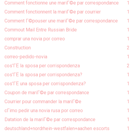
Comment fonctionne une mariГ©e par correspondance
1
Comment fonctionnent la mariГ©e par courrier
1
Comment Г©pouser une mariГ©e par correspondance
1
Commout Mail Entre Russian Bride
1
comprar una novia por correo
1
Construction
2
correo-pedido-novia
1
cos'ГЁ la sposa per corrispondenza
2
cos'ГЁ la sposa per corrispondenza?
1
cos'ГЁ una sposa per corrispondenza?
1
Coupon de mariГ©e par correspondance
1
Courrier pour commander la mariГ©e
1
cГіmo pedir una novia rusa por correo
1
Datation de la mariГ©e par correspondance
1
deutschland+nordrhein-westfalen+aachen escorts
1