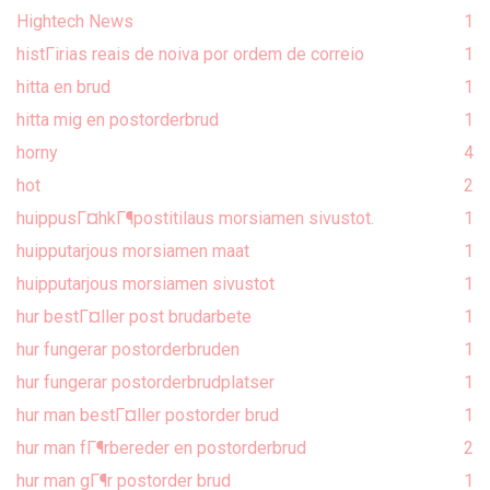
Hightech News
1
histГіrias reais de noiva por ordem de correio
1
hitta en brud
1
hitta mig en postorderbrud
1
horny
4
hot
2
huippusГ¤hkГ¶postitilaus morsiamen sivustot.
1
huipputarjous morsiamen maat
1
huipputarjous morsiamen sivustot
1
hur bestГ¤ller post brudarbete
1
hur fungerar postorderbruden
1
hur fungerar postorderbrudplatser
1
hur man bestГ¤ller postorder brud
1
hur man fГ¶rbereder en postorderbrud
2
hur man gГ¶r postorder brud
1