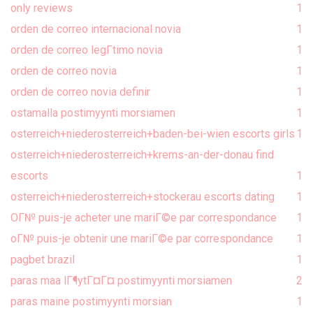
only reviews
1
orden de correo internacional novia
1
orden de correo legГ­timo novia
1
orden de correo novia
1
orden de correo novia definir
1
ostamalla postimyynti morsiamen
1
osterreich+niederosterreich+baden-bei-wien escorts girls
1
osterreich+niederosterreich+krems-an-der-donau find
escorts
1
osterreich+niederosterreich+stockerau escorts dating
1
OГ№ puis-je acheter une mariГ©e par correspondance
1
oГ№ puis-je obtenir une mariГ©e par correspondance
1
pagbet brazil
1
paras maa lГ¶ytГ¤Г¤ postimyynti morsiamen
2
paras maine postimyynti morsian
1