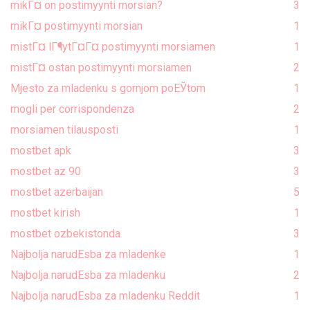
mikГ¤ on postimyynti morsian?
3
mikГ¤ postimyynti morsian
1
mistГ¤ lГ¶ytГ¤Г¤ postimyynti morsiamen
1
mistГ¤ ostan postimyynti morsiamen
2
Mjesto za mladenku s gornjom poЕЎtom
1
mogli per corrispondenza
2
morsiamen tilausposti
1
mostbet apk
3
mostbet az 90
3
mostbet azerbaijan
5
mostbet kirish
1
mostbet ozbekistonda
3
Najbolja narudЕѕba za mladenke
1
Najbolja narudЕѕba za mladenku
2
Najbolja narudЕѕba za mladenku Reddit
1