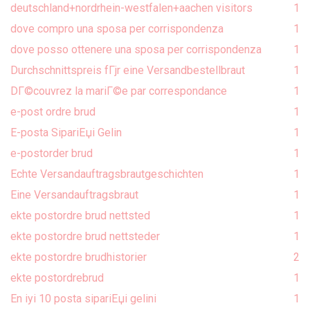
deutschland+nordrhein-westfalen+aachen visitors
1
dove compro una sposa per corrispondenza
1
dove posso ottenere una sposa per corrispondenza
1
Durchschnittspreis fГјr eine Versandbestellbraut
1
DГ©couvrez la mariГ©e par correspondance
1
e-post ordre brud
1
E-posta SipariЕџi Gelin
1
e-postorder brud
1
Echte Versandauftragsbrautgeschichten
1
Eine Versandauftragsbraut
1
ekte postordre brud nettsted
1
ekte postordre brud nettsteder
1
ekte postordre brudhistorier
2
ekte postordrebrud
1
En iyi 10 posta sipariЕџi gelini
1