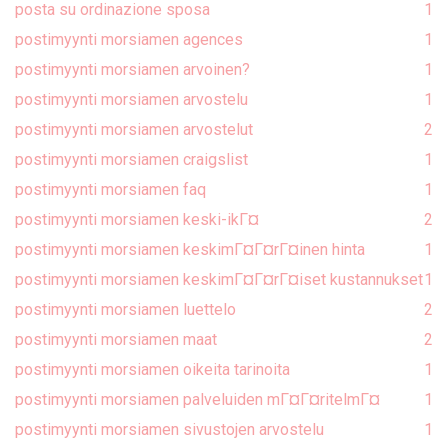
posta su ordinazione sposa
1
postimyynti morsiamen agences
1
postimyynti morsiamen arvoinen?
1
postimyynti morsiamen arvostelu
1
postimyynti morsiamen arvostelut
2
postimyynti morsiamen craigslist
1
postimyynti morsiamen faq
1
postimyynti morsiamen keski-ikГ¤
2
postimyynti morsiamen keskimГ¤Г¤rГ¤inen hinta
1
postimyynti morsiamen keskimГ¤Г¤rГ¤iset kustannukset
1
postimyynti morsiamen luettelo
2
postimyynti morsiamen maat
2
postimyynti morsiamen oikeita tarinoita
1
postimyynti morsiamen palveluiden mГ¤Г¤ritelmГ¤
1
postimyynti morsiamen sivustojen arvostelu
1