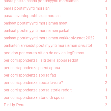
paras paikka saada postimyynti morsiamen
3
paras postimyynti morsian
1
paras sivustopostitilaus morsian
1
parhaat postimyynti morsiamen maat
1
parhaat postimyynti morsiamen paikat
1
parhaat postimyynti morsiamen verkkosivustot 2022
1
parhaiten arvioidut postimyynti morsiamen sivustot
1
pedidos por correo sitios de novias legГ­timos
1
per corrispondenza i siti della sposa reddit
1
per corrispondenza paesi sposa
1
per corrispondenza sposa faq
1
per corrispondenza sposa lavoro?
2
per corrispondenza sposa storie reddit
1
per corrispondenza storie di sposi
1
Pin Up Peru
2