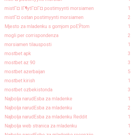
mistГ¤ lГ¶ytГ¤Г¤ postimyynti morsiamen
1
mistГ¤ ostan postimyynti morsiamen
2
Mjesto za mladenku s gornjom poЕЎtom
1
mogli per corrispondenza
2
morsiamen tilausposti
1
mostbet apk
3
mostbet az 90
3
mostbet azerbaijan
5
mostbet kirish
1
mostbet ozbekistonda
3
Najbolja narudЕѕba za mladenke
1
Najbolja narudЕѕba za mladenku
2
Najbolja narudЕѕba za mladenku Reddit
1
Najbolja web stranica za mladenku
1
Najbolje narudЕѕbe za mladenke recenzije
1