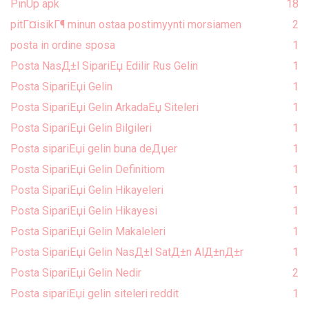
PinUp apk
18
pitГ¤isikГ¶ minun ostaa postimyynti morsiamen
2
posta in ordine sposa
1
Posta NasД±l SipariЕџ Edilir Rus Gelin
1
Posta SipariЕџi Gelin
1
Posta SipariЕџi Gelin ArkadaЕџ Siteleri
1
Posta SipariЕџi Gelin Bilgileri
1
Posta sipariЕџi gelin buna deДџer
1
Posta SipariЕџi Gelin Definitiom
1
Posta SipariЕџi Gelin Hikayeleri
1
Posta SipariЕџi Gelin Hikayesi
1
Posta SipariЕџi Gelin Makaleleri
1
Posta SipariЕџi Gelin NasД±l SatД±n AlД±nД±r
1
Posta SipariЕџi Gelin Nedir
2
Posta sipariЕџi gelin siteleri reddit
1