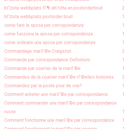
bГ¤sta webbplats fГ¶r att hitta en postorderbrud
2
bГ¤sta webbplats postorder brud
1
come fare la sposa per corrispondenza
1
come funziona la sposa per corrispondenza
1
come ordinare una sposa per corrispondenza
1
Commandage mariГ©e Craigslist
2
Commande par correspondance Definitiom
1
Commande par courrier de la mariГ©e
1
Commandez de la courrier mariГ©e rГ©elles histoires
2
Commandez par la poste pour de vrai?
1
Comment acheter une mariГ©e par correspondance
1
Comment commander une mariГ©e par correspondance
russe
1
Comment fonctionne une mariГ©e par correspondance
1
Comment fonctionnent la mariГ©e par courrier
1