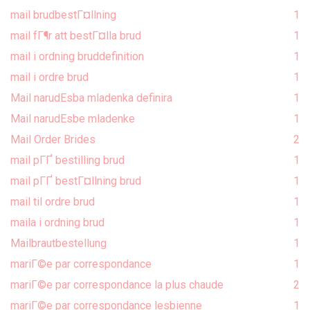
mail brudbestГ¤llning
1
mail fГ¶r att bestГ¤lla brud
1
mail i ordning bruddefinition
1
mail i ordre brud
1
Mail narudЕѕba mladenka definira
1
Mail narudЕѕbe mladenke
1
Mail Order Brides
2
mail pГҐ bestilling brud
1
mail pГҐ bestГ¤llning brud
1
mail til ordre brud
1
maila i ordning brud
1
Mailbrautbestellung
1
mariГ©e par correspondance
1
mariГ©e par correspondance la plus chaude
2
mariГ©e par correspondance lesbienne
1