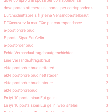
dove compro una sposa per corrispondenza
1
dove posso ottenere una sposa per corrispondenza
1
Durchschnittspreis fГјr eine Versandbestellbraut
1
DГ©couvrez la mariГ©e par correspondance
1
e-post ordre brud
1
E-posta SipariЕџi Gelin
1
e-postorder brud
1
Echte Versandauftragsbrautgeschichten
1
Eine Versandauftragsbraut
1
ekte postordre brud nettsted
1
ekte postordre brud nettsteder
1
ekte postordre brudhistorier
2
ekte postordrebrud
1
En iyi 10 posta sipariЕџi gelini
1
En iyi 10 posta sipariЕџi gelini web siteleri
3