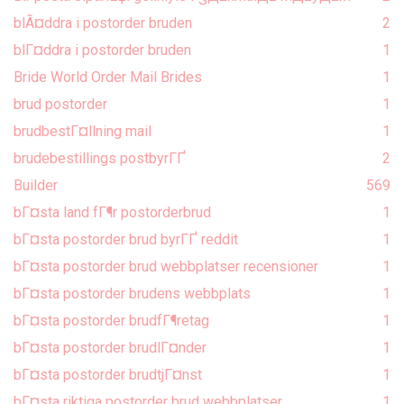
blÃ¤ddra i postorder bruden
2
blГ¤ddra i postorder bruden
1
Bride World Order Mail Brides
1
brud postorder
1
brudbestГ¤llning mail
1
brudebestillings postbyrГҐ
2
Builder
569
bГ¤sta land fГ¶r postorderbrud
1
bГ¤sta postorder brud byrГҐ reddit
1
bГ¤sta postorder brud webbplatser recensioner
1
bГ¤sta postorder brudens webbplats
1
bГ¤sta postorder brudfГ¶retag
1
bГ¤sta postorder brudlГ¤nder
1
bГ¤sta postorder brudtjГ¤nst
1
bГ¤sta riktiga postorder brud webbplatser
1