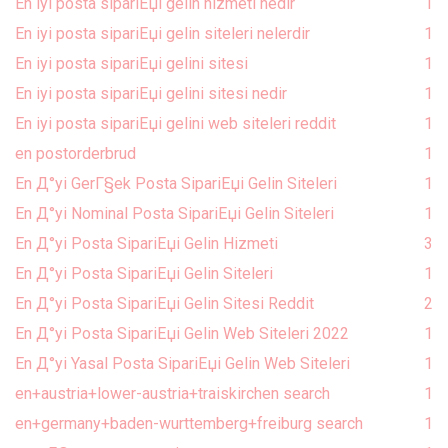
En iyi posta sipariЕџi gelin hizmeti nedir
1
En iyi posta sipariЕџi gelin siteleri nelerdir
1
En iyi posta sipariЕџi gelini sitesi
1
En iyi posta sipariЕџi gelini sitesi nedir
1
En iyi posta sipariЕџi gelini web siteleri reddit
1
en postorderbrud
1
En Д°yi GerГ§ek Posta SipariЕџi Gelin Siteleri
1
En Д°yi Nominal Posta SipariЕџi Gelin Siteleri
1
En Д°yi Posta SipariЕџi Gelin Hizmeti
3
En Д°yi Posta SipariЕџi Gelin Siteleri
1
En Д°yi Posta SipariЕџi Gelin Sitesi Reddit
2
En Д°yi Posta SipariЕџi Gelin Web Siteleri 2022
1
En Д°yi Yasal Posta SipariЕџi Gelin Web Siteleri
1
en+austria+lower-austria+traiskirchen search
1
en+germany+baden-wurttemberg+freiburg search
1