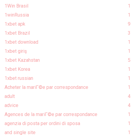
1Win Brasil
1
1winRussia
1
1xbet apk
9
1xbet Brazil
3
1xbet download
1
1xbet giriş
1
1xbet Kazahstan
5
1xbet Korea
1
1xbet russian
1
Acheter la mariГ©e par correspondance
1
adult
4
advice
4
Agences de la mariГ©e par correspondance
1
agenzia di posta per ordini di sposa
1
and single site
1