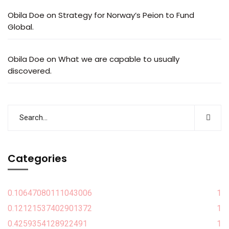
Obila Doe
on
Strategy for Norway’s Peion to Fund
Global.
Obila Doe
on
What we are capable to usually
discovered.
Categories
0.10647080111043006
1
0.12121537402901372
1
0.4259354128922491
1