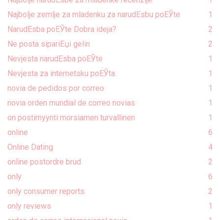
Najbolje zemlje za mladenku za narudЕѕbu poЕЎte
1
NarudЕѕba poЕЎte Dobra ideja?
2
Ne posta sipariЕџi gelin
2
Nevjesta narudЕѕba poЕЎte
1
Nevjesta za internetsku poЕЎta
1
novia de pedidos por correo
1
novia orden mundial de correo novias
1
on postimyynti morsiamen turvallinen
1
online
6
Online Dating
4
online postordre brud
2
only
6
only consumer reports
2
only reviews
1