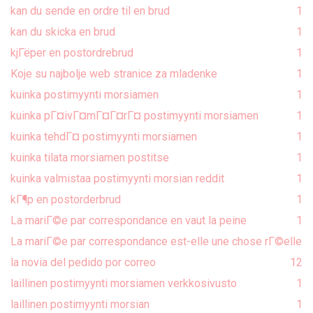
kan du sende en ordre til en brud
1
kan du skicka en brud
1
kjГёper en postordrebrud
1
Koje su najbolje web stranice za mladenke
1
kuinka postimyynti morsiamen
1
kuinka pГ¤ivГ¤mГ¤Г¤rГ¤ postimyynti morsiamen
1
kuinka tehdГ¤ postimyynti morsiamen
1
kuinka tilata morsiamen postitse
1
kuinka valmistaa postimyynti morsian reddit
1
kГ¶p en postorderbrud
1
La mariГ©e par correspondance en vaut la peine
1
La mariГ©e par correspondance est-elle une chose rГ©elle
la novia del pedido por correo
1
2
laillinen postimyynti morsiamen verkkosivusto
1
laillinen postimyynti morsian
1