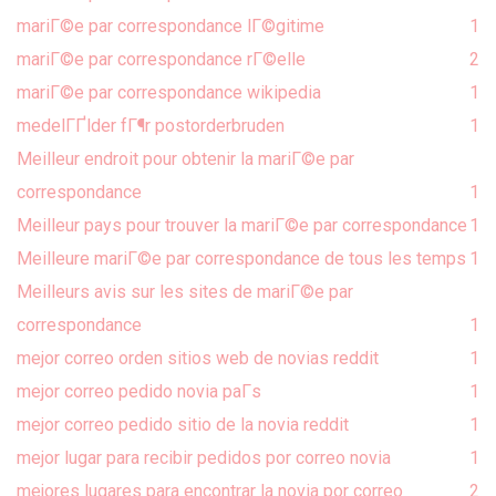
mariГ©e par correspondance lГ©gitime
1
mariГ©e par correspondance rГ©elle
2
mariГ©e par correspondance wikipedia
1
medelГҐlder fГ¶r postorderbruden
1
Meilleur endroit pour obtenir la mariГ©e par
correspondance
1
Meilleur pays pour trouver la mariГ©e par correspondance
1
Meilleure mariГ©e par correspondance de tous les temps
1
Meilleurs avis sur les sites de mariГ©e par
correspondance
1
mejor correo orden sitios web de novias reddit
1
mejor correo pedido novia paГ­s
1
mejor correo pedido sitio de la novia reddit
1
mejor lugar para recibir pedidos por correo novia
1
mejores lugares para encontrar la novia por correo
2