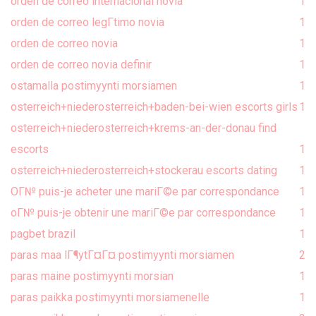
orden de correo internacional novia
1
orden de correo legГ­timo novia
1
orden de correo novia
1
orden de correo novia definir
1
ostamalla postimyynti morsiamen
1
osterreich+niederosterreich+baden-bei-wien escorts girls
1
osterreich+niederosterreich+krems-an-der-donau find
escorts
1
osterreich+niederosterreich+stockerau escorts dating
1
OГ№ puis-je acheter une mariГ©e par correspondance
1
oГ№ puis-je obtenir une mariГ©e par correspondance
1
pagbet brazil
1
paras maa lГ¶ytГ¤Г¤ postimyynti morsiamen
2
paras maine postimyynti morsian
1
paras paikka postimyynti morsiamenelle
1