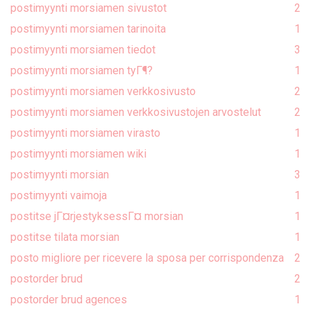
postimyynti morsiamen sivustot
2
postimyynti morsiamen tarinoita
1
postimyynti morsiamen tiedot
3
postimyynti morsiamen tyГ¶?
1
postimyynti morsiamen verkkosivusto
2
postimyynti morsiamen verkkosivustojen arvostelut
2
postimyynti morsiamen virasto
1
postimyynti morsiamen wiki
1
postimyynti morsian
3
postimyynti vaimoja
1
postitse jГ¤rjestyksessГ¤ morsian
1
postitse tilata morsian
1
posto migliore per ricevere la sposa per corrispondenza
2
postorder brud
2
postorder brud agences
1