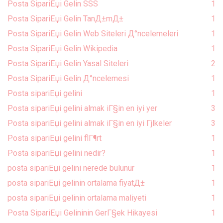
Posta SipariЕџi Gelin SSS
1
Posta SipariЕџi Gelin TanД±mД±
1
Posta SipariЕџi Gelin Web Siteleri Д°ncelemeleri
1
Posta SipariЕџi Gelin Wikipedia
1
Posta SipariЕџi Gelin Yasal Siteleri
2
Posta SipariЕџi Gelin Д°ncelemesi
1
Posta sipariЕџi gelini
1
Posta sipariЕџi gelini almak iГ§in en iyi yer
3
Posta sipariЕџi gelini almak iГ§in en iyi Гјlkeler
3
Posta sipariЕџi gelini flГ¶rt
1
Posta sipariЕџi gelini nedir?
1
posta sipariЕџi gelini nerede bulunur
1
posta sipariЕџi gelinin ortalama fiyatД±
1
posta sipariЕџi gelinin ortalama maliyeti
1
Posta SipariЕџi Gelininin GerГ§ek Hikayesi
1