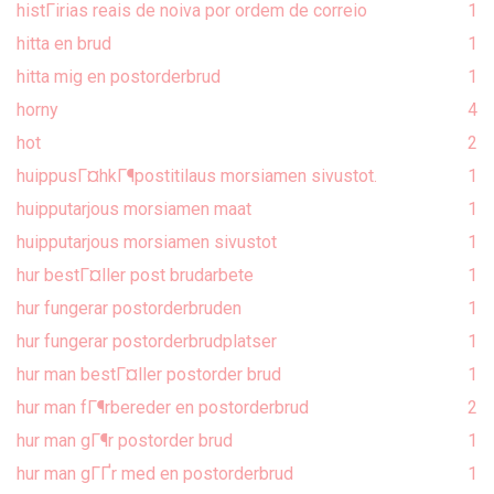
histГіrias reais de noiva por ordem de correio
1
hitta en brud
1
hitta mig en postorderbrud
1
horny
4
hot
2
huippusГ¤hkГ¶postitilaus morsiamen sivustot.
1
huipputarjous morsiamen maat
1
huipputarjous morsiamen sivustot
1
hur bestГ¤ller post brudarbete
1
hur fungerar postorderbruden
1
hur fungerar postorderbrudplatser
1
hur man bestГ¤ller postorder brud
1
hur man fГ¶rbereder en postorderbrud
2
hur man gГ¶r postorder brud
1
hur man gГҐr med en postorderbrud
1