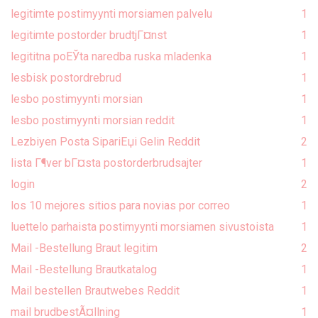
legitimte postimyynti morsiamen palvelu
1
legitimte postorder brudtjГ¤nst
1
legititna poЕЎta naredba ruska mladenka
1
lesbisk postordrebrud
1
lesbo postimyynti morsian
1
lesbo postimyynti morsian reddit
1
Lezbiyen Posta SipariЕџi Gelin Reddit
2
lista Г¶ver bГ¤sta postorderbrudsajter
1
login
2
los 10 mejores sitios para novias por correo
1
luettelo parhaista postimyynti morsiamen sivustoista
1
Mail -Bestellung Braut legitim
2
Mail -Bestellung Brautkatalog
1
Mail bestellen Brautwebes Reddit
1
mail brudbestÃ¤llning
1