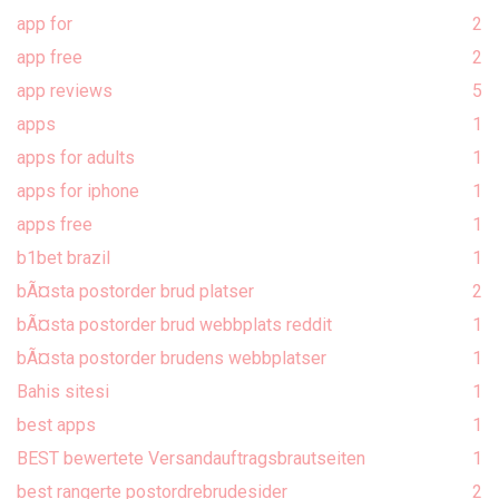
app for
2
app free
2
app reviews
5
apps
1
apps for adults
1
apps for iphone
1
apps free
1
b1bet brazil
1
bÃ¤sta postorder brud platser
2
bÃ¤sta postorder brud webbplats reddit
1
bÃ¤sta postorder brudens webbplatser
1
Bahis sitesi
1
best apps
1
BEST bewertete Versandauftragsbrautseiten
1
best rangerte postordrebrudesider
2