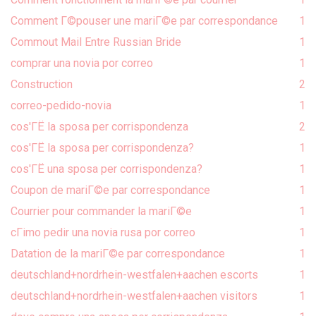
Comment Г©pouser une mariГ©e par correspondance
1
Commout Mail Entre Russian Bride
1
comprar una novia por correo
1
Construction
2
correo-pedido-novia
1
cos'ГЁ la sposa per corrispondenza
2
cos'ГЁ la sposa per corrispondenza?
1
cos'ГЁ una sposa per corrispondenza?
1
Coupon de mariГ©e par correspondance
1
Courrier pour commander la mariГ©e
1
cГіmo pedir una novia rusa por correo
1
Datation de la mariГ©e par correspondance
1
deutschland+nordrhein-westfalen+aachen escorts
1
deutschland+nordrhein-westfalen+aachen visitors
1