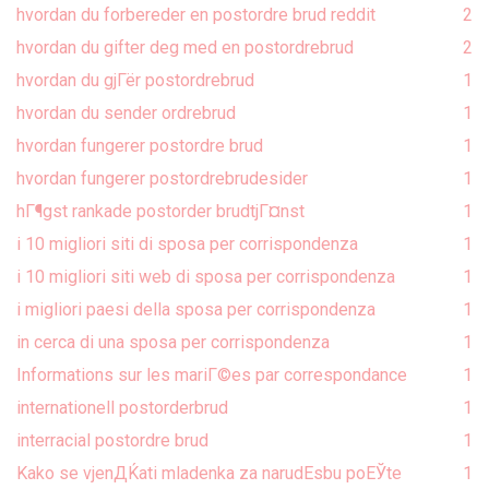
hvordan du forbereder en postordre brud reddit
2
hvordan du gifter deg med en postordrebrud
2
hvordan du gjГёr postordrebrud
1
hvordan du sender ordrebrud
1
hvordan fungerer postordre brud
1
hvordan fungerer postordrebrudesider
1
hГ¶gst rankade postorder brudtjГ¤nst
1
i 10 migliori siti di sposa per corrispondenza
1
i 10 migliori siti web di sposa per corrispondenza
1
i migliori paesi della sposa per corrispondenza
1
in cerca di una sposa per corrispondenza
1
Informations sur les mariГ©es par correspondance
1
internationell postorderbrud
1
interracial postordre brud
1
Kako se vjenДЌati mladenka za narudЕѕbu poЕЎte
1