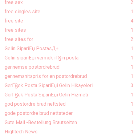
free sex
2
free singles site
1
free site
4
free sites
1
free sites for
2
Gelin SipariЕџ PostasД±
1
Gelin sipariЕџi vermek iГ§in posta
1
gennemse postordrebrud
1
gennemsnitspris for en postordrebrud
1
GerГ§ek Posta SipariЕџi Gelin Hikayeleri
3
GerГ§ek Posta SipariЕџi Gelin Hizmeti
1
god postordre brud nettsted
1
gode postordre brud nettsteder
1
Gute Mail -Bestellung Brautseiten
1
Hightech News
1