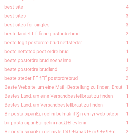
best site
4
best sites
3
best sites for singles
3
beste landet ГҐ finne postordrebrud
2
beste legit postordre brud nettsteder
1
beste nettsted post ordre brud
1
beste postordre brud noensinne
1
beste postordre brudland
2
beste steder ГҐ fГҐ postordrebrud
2
Beste Website, um eine Mail -Bestellung zu finden, Braut
1
Bestes Land, um eine Versandbestellbraut zu finden
1
Bestes Land, um Versandbestellbraut zu finden
1
Bir posta sipariЕџi gelini bulmak iГ§in en iyi web sitesi
1
bir posta sipariЕџi gelini nasД±l evlenir
1
Bir posta sipariЕџi geliniyle Г§Д±kmalД± mД±yД±m
2