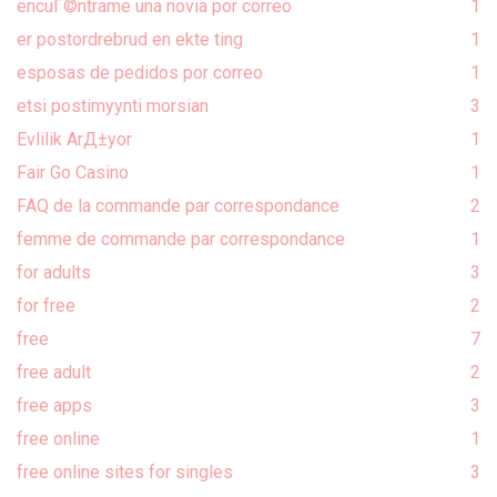
encuГ©ntrame una novia por correo
1
er postordrebrud en ekte ting
1
esposas de pedidos por correo
1
etsi postimyynti morsian
3
Evlilik ArД±yor
1
Fair Go Casino
1
FAQ de la commande par correspondance
2
femme de commande par correspondance
1
for adults
3
for free
2
free
7
free adult
2
free apps
3
free online
1
free online sites for singles
3